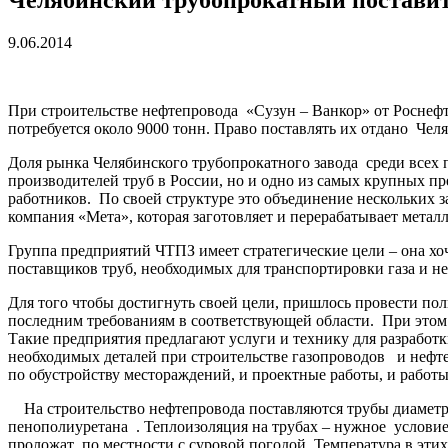
9.06.2014
При строительстве нефтепровода «Сузун – Ванкор» от Роснефт
потребуется около 9000 тонн. Право поставлять их отдано Че
Доля рынка Челябинского трубопрокатного завода среди всех 
производителей труб в России, но и одно из самых крупных пр
работников. По своей структуре это объединение нескольких з
компания «Мета», которая заготовляет и перерабатывает металл
Группа предприятий ЧТПЗ имеет стратегические цели – она хо
поставщиков труб, необходимых для транспортировки газа и н
Для того чтобы достигнуть своей цели, пришлось провести по
последним требованиям в соответствующей области. При этом
Такие предприятия предлагают услуги и технику для разрабо
необходимых деталей при строительстве газопроводов и нефте
по обустройству местораждений, и проектные работы, и работы
На строительство нефтепровода поставляются трубы диаметр
пенополиуретана . Теплоизоляция на трубах – нужное условие 
проложат по местности с суровой погодой. Температура в этих 