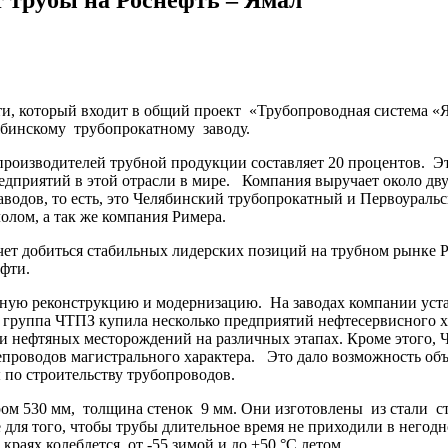
и, который входит в общий проект «Трубопроводная система «Я
лябинскому трубопрокатному заводу.
производителей трубной продукции составляет 20 процентов. Эт
едприятий в этой отрасли в мире. Компания выручает около дву
аводов, то есть, это Челябинский трубопрокатный и Первоураль
олом, а так же компания Римера.
чет добиться стабильных лидерских позиций на трубном рынке 
ефти.
лную реконструкцию и модернизацию. На заводах компании уста
 группа ЧТПЗ купила несколько предприятий нефтесервисного х
тки нефтяных месторождений на различных этапах. Кроме этого
проводов магистрального характера. Это дало возможность объ
 по строительству трубопроводов.
ом 530 мм, толщина стенок 9 мм. Они изготовлены из стали с
для того, чтобы трубы длительное время не приходили в негодн
краях колеблется от -55 зимой и до +50 °С летом.