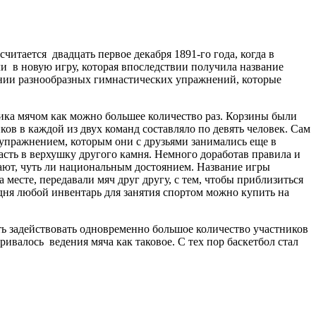
итается двадцать первое декабря 1891-го года, когда в
и в новую игру, которая впоследствии получила название
нении разнообразных гимнастических упражнений, которые
ика мячом как можно большее количество раз. Корзины были
ков в каждой из двух команд составляло по девять человек. Сам
 упражнением, которым они с друзьями занимались еще в
сть в верхушку другого камня. Немного доработав правила и
тают, чуть ли национальным достоянием. Название игры
 месте, передавали мяч друг другу, с тем, чтобы приблизиться
одня любой инвентарь для занятия спортом можно купить на
ть задействовать одновременно большое количество участников
ривалось ведения мяча как таковое. С тех пор баскетбол стал