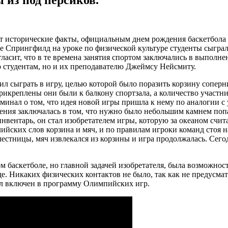
т исторические факты, официальным днем рождения баскетбола сч
е Спрингфилд на уроке по физической культуре студенты сыграл
 гласит, что в те времена занятия спортом заключались в выпол
о студентам, но и их преподавателю Джеймсу Нейсмиту.
л сыграть в игру, целью которой было поразить корзину соперн
рикреплены они были к балкону спортзала, а количество участни
минал о том, что идея новой игры пришла к нему по аналогии с
ения заключалась в том, что нужно было небольшим камнем попа
инвентарь, он стал изобретателем игры, которую за океаном счи
ийских слов корзина и мяч, и по правилам игроки команд стоя на
 лестницы, мяч извлекался из корзины и игра продолжалась. Сег
 баскетболе, но главной задачей изобретателя, была возможнос
е. Никаких физических контактов не было, так как не предусмат
был включен в программу Олимпийских игр.