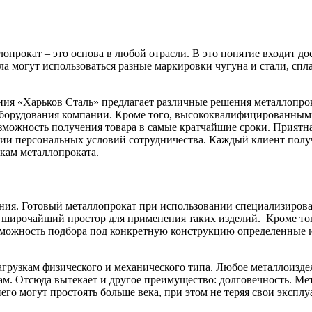
опрокат – это основа в любой отрасли. В это понятие входит до
а могут использоваться разные маркировки чугуна и стали, спла
ния «Харьков Сталь» предлагает различные решения металлопро
оборудования компании. Кроме того, высококвалифицированными
возможность получения товара в самые кратчайшие сроки. Прият
нии персональных условий сотрудничества. Каждый клиент пол
кам металлопроката.
ния. Готовый металлопрокат при использовании специализирова
 широчайший простор для применения таких изделий. Кроме того
зможность подбора под конкретную конструкцию определенные из
агрузкам физического и механического типа. Любое металлоизд
ам. Отсюда вытекает и другое преимущество: долговечность. Ме
него могут простоять больше века, при этом не теряя свои экспл