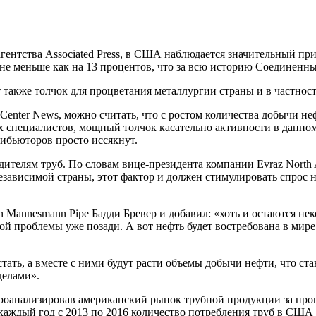
гентства Associated Press, в США наблюдается значительный при
е меньше как на 13 процентов, что за всю историю Соединенны
 также толчок для процветания металлургии страны и в частнос
 Center News, можно считать, что с ростом количества добычи н
пециалистов, мощный толчок касательно активности в данном 
рибьюторов просто иссякнут.
дителям труб. По словам вице-президента компании Evraz Nort
езависимой страны, этот фактор и должен стимулировать спрос 
Mannesmann Pipe Бадди Бревер и добавил: «хоть и остаются неко
й проблемы уже позади. А вот нефть будет востребована в мире 
тать, а вместе с ними будут расти объемы добычи нефти, что ст
делами».
 проанализировав американский рынок трубной продукции за пр
о каждый год с 2013 по 2016 количество потребления труб в США 