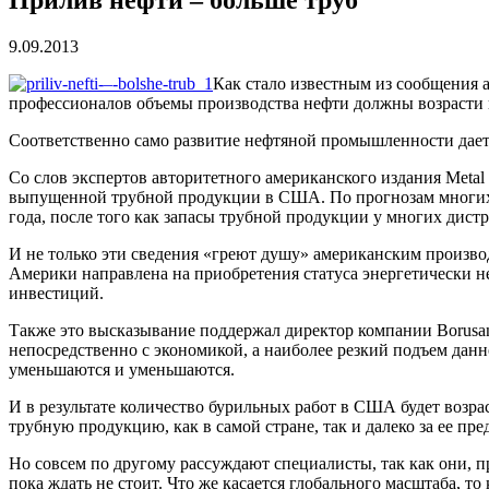
9.09.2013
Как стало известным из сообщения а
профессионалов объемы производства нефти должны возрасти н
Соответственно само развитие нефтяной промышленности дает
Со слов экспертов авторитетного американского издания Metal
выпущенной трубной продукции в США. По прогнозам многих с
года, после того как запасы трубной продукции у многих дист
И не только эти сведения «греют душу» американским произво
Америки направлена на приобретения статуса энергетически н
инвестиций.
Также это высказывание поддержал директор компании Borusan 
непосредственно с экономикой, а наиболее резкий подъем данно
уменьшаются и уменьшаются.
И в результате количество бурильных работ в США будет возрас
трубную продукцию, как в самой стране, так и далеко за ее пре
Но совсем по другому рассуждают специалисты, так как они,
пока ждать не стоит. Что же касается глобального масштаба, т