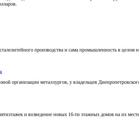
олларов.
талелитейного производства и сама промышленность в целом нат
а
зной организации металлургов, у владельцев Днепропетровского 
тиэтажек и возведение новых 16-ти этажных домов на их месте. 