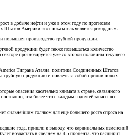
рост в добыче нефти и уже в этом году по прогнозам
х Штатов Америки этот показатель является рекордным.
ти повышает производство трубной продукции.
ефтяной продукции будет также повышаться количество
секторе прогнозируется уже со второй половины текущего
h America Тиграна Атаяна, политика Соединенных Штатов
на трубную продукцию и повлечь за собой прилив новых
торые опасения касательно климата в стране, связанного
постоянно, тем более что с каждым годом её запасы все
анет сильнейшим толчком для еще большего роста спроса на
ошедшие года, пришли к выводу, что кардинальных изменений
будет возрастать в среднем на 4-5 процента, что расширит