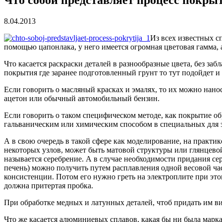
8.04.2013
Из всех известных с
помощью цапонлака, у него имеется огромная цветовая гамма, 
Что касается раскраски деталей в разнообразные цвета, без з
покрытия где заранее подготовленный грунт то тут подойдет и
Если говорить о масляный красках и эмалях, то их можно нано
ацетон или обычный автомобильный бензин.
Если говорить о таком специфическом методе, как покрытие об
гальваническим или химическим способом в специальных для э
А в свою очередь в такой сфере как моделирование, на практ
некоторых узлов, может быть матовой структуры или глянцевой.
называется серебрение. А в случае необходимости придания сер
печень) можно получить путем расплавления одной весовой час
консистенции. Потом его нужно греть на электроплите при это
должна притертая пробка.
При обработке медных и латунных деталей, чтоб придать им в
Что же касается алюминиевых сплавов, какая бы ни была марка