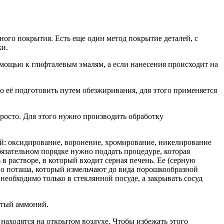
ного покрытия. Есть еще один метод покрытие деталей, с
ки.
помощью к глифталевым эмалям, а если нанесения происходит на
о её подготовить путем обезжиривания, для этого применяется
просто. Для этого нужно производить обработку
ей: оксидирование, воронение, хромирование, никелирование
обязательном порядке нужно поддать процедуре, которая
 в растворе, в который входит серная печень. Ее (серную
ого поташа, который измельчают до вида порошкообразной
еобходимо только в стеклянной посуде, а закрывать сосуд
стый аммоний.
 находятся на открытом воздухе. Чтобы избежать этого