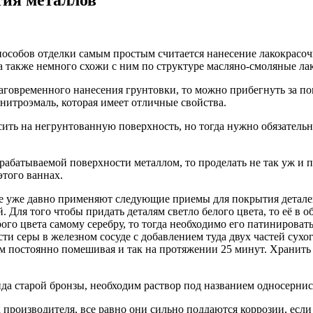
пособов отделки самым простым считается нанесение лакокрасоч
а также немного схожи с ним по структуре масляно-смоляные ла
аблаговременного нанесения грунтовки, то можно прибегнуть за 
 нитроэмаль, которая имеет отличные свойства.
сить на негрунтованную поверхность, но тогда нужно обязательн
рабатываемой поверхности металлом, то проделать не так уж и 
того ваннах.
ике уже давно применяют следующие приемы для покрытия детал
 Для того чтобы придать деталям светло белого цвета, то её в 
ого цвета самому серебру, то тогда необходимо его патинировать
ти серы в железном сосуде с добавлением туда двух частей сух
м постоянно помешивая и так на протяжении 25 минут. Хранить н
ида старой бронзы, необходим раствор под названием односерни
 производителя, все равно они сильно поддаются коррозии, если